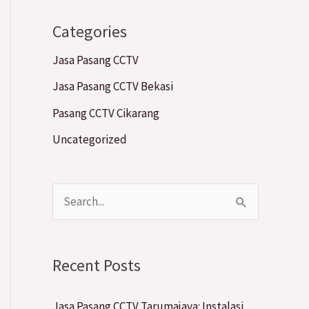
Categories
Jasa Pasang CCTV
Jasa Pasang CCTV Bekasi
Pasang CCTV Cikarang
Uncategorized
S
e
a
Recent Posts
r
c
Jasa Pasang CCTV Tarumajaya: Instalasi