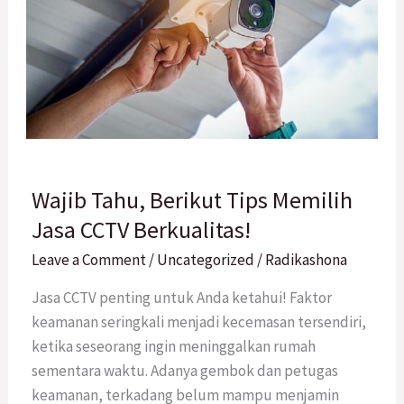
Wajib
Wajib Tahu, Berikut Tips Memilih
Tahu,
Berikut
Jasa CCTV Berkualitas!
Tips
Leave a Comment
/
Uncategorized
/
Radikashona
Memilih
Jasa
Jasa CCTV penting untuk Anda ketahui! Faktor
CCTV
keamanan seringkali menjadi kecemasan tersendiri,
Berkualitas!
ketika seseorang ingin meninggalkan rumah
sementara waktu. Adanya gembok dan petugas
keamanan, terkadang belum mampu menjamin