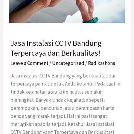
Jasa
Jasa Instalasi CCTV Bandung
Instalasi
CCTV
Terpercaya dan Berkualitas!
Bandung
Leave a Comment
/
Uncategorized
/
Radikashona
Terpercaya
dan
Jasa instalasi CCTV Bandung yang berkualitas dan
Berkualitas!
terpercaya pantas untuk Anda ketahui. Pada saat ini
tindak kejahatan atau kriminalitas semakin
meningkat. Banyak tindak kejahatan seperti
perampokan, pencurian, atau perampasan harta
benda yang marak terjadi. Hal ini pasti sangat
merugikan apabila terjadi. Ketahui Jasa Instalasi
CCTV Bandung yang Terpercaya dan Berkualitas!