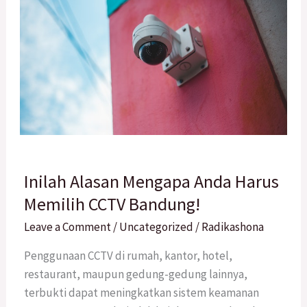
Inilah
Inilah Alasan Mengapa Anda Harus
Alasan
Mengapa
Memilih CCTV Bandung!
Anda
Leave a Comment
/
Uncategorized
/
Radikashona
Harus
Memilih
Penggunaan CCTV di rumah, kantor, hotel,
CCTV
restaurant, maupun gedung-gedung lainnya,
Bandung!
terbukti dapat meningkatkan sistem keamanan