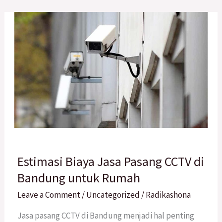
Estimasi
Estimasi Biaya Jasa Pasang CCTV di
Biaya
Jasa
Bandung untuk Rumah
Pasang
Leave a Comment
/
Uncategorized
/
Radikashona
CCTV
di
Jasa pasang CCTV di Bandung menjadi hal penting