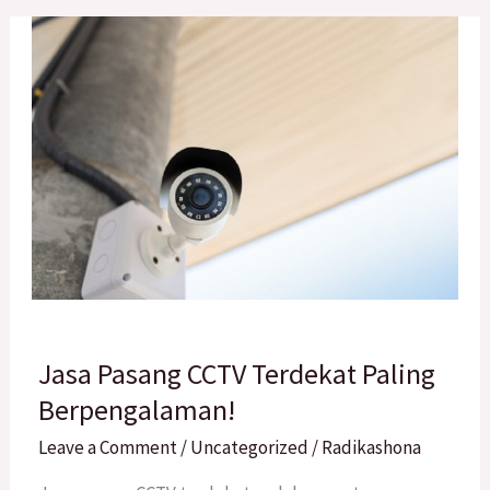
Jasa
Jasa Pasang CCTV Terdekat Paling
Pasang
CCTV
Berpengalaman!
Terdekat
Leave a Comment
/
Uncategorized
/
Radikashona
Paling
Berpengalaman!