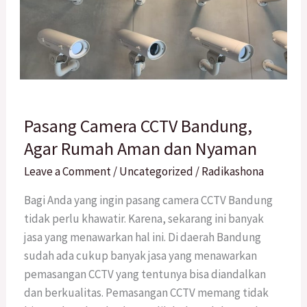
Pasang
Pasang Camera CCTV Bandung,
Camera
CCTV
Agar Rumah Aman dan Nyaman
Bandung,
Leave a Comment
/
Uncategorized
/
Radikashona
Agar
Rumah
Bagi Anda yang ingin pasang camera CCTV Bandung
Aman
tidak perlu khawatir. Karena, sekarang ini banyak
dan
jasa yang menawarkan hal ini. Di daerah Bandung
Nyaman
sudah ada cukup banyak jasa yang menawarkan
pemasangan CCTV yang tentunya bisa diandalkan
dan berkualitas. Pemasangan CCTV memang tidak