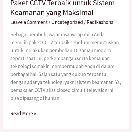
Paket CCTV Terbaik untuk Sistem
CCTV
Terbaik
Keamanan yang Maksimal
untuk
Leave a Comment
/
Uncategorized
/
Radikashona
Sistem
Keamanan
Sebagai pembeli, wajar rasanya apabila Anda
yang
memilih paket CCTV terbaik sebelum memutuskan
Maksimal
untuk melakukan pembelian. Di zaman modern
seperti saat ini, perkembangan serta kemajuan
teknologi semakin mempermudah Anda di dalam
berbagai hal. Salah satu yang cukup terbantu
dengan adanya teknologi yakni sistem keamanan. Ya,
pemakaian CCTV alias closed circuit television ini
bisa dipasang di hunian
Read More »