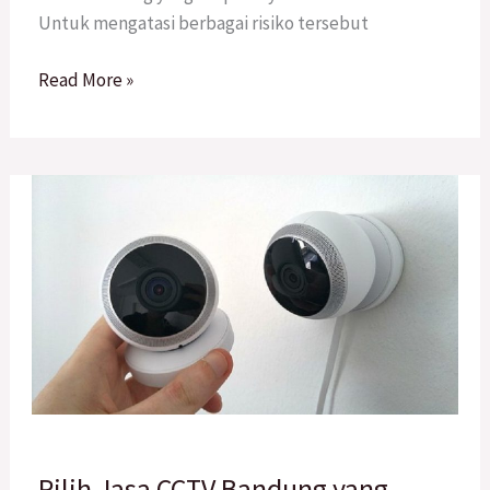
Untuk mengatasi berbagai risiko tersebut
Read More »
Pilih
Pilih Jasa CCTV Bandung yang
Jasa