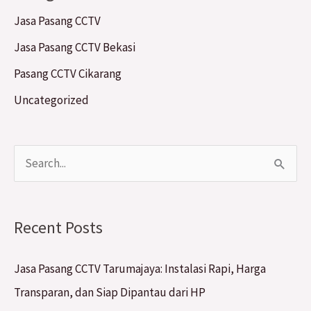
Jasa Pasang CCTV
Jasa Pasang CCTV Bekasi
Pasang CCTV Cikarang
Uncategorized
S
e
a
Recent Posts
r
c
Jasa Pasang CCTV Tarumajaya: Instalasi Rapi, Harga
h
Transparan, dan Siap Dipantau dari HP
f